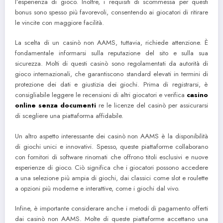
l’esperienza di gioco. Inoltre, i requisiti di scommessa per questi
bonus sono spesso più favorevoli, consentendo ai giocatori di ritirare
le vincite con maggiore facilità.
La scelta di un casinò non AAMS, tuttavia, richiede attenzione. È
fondamentale informarsi sulla reputazione del sito e sulla sua
sicurezza. Molti di questi casinò sono regolamentati da autorità di
gioco internazionali, che garantiscono standard elevati in termini di
protezione dei dati e giustizia dei giochi. Prima di registrarsi, è
consigliabile leggere le recensioni di altri giocatori e verifica
casino
online senza documenti
re le licenze del casinò per assicurarsi
di scegliere una piattaforma affidabile.
Un altro aspetto interessante dei casinò non AAMS è la disponibilità
di giochi unici e innovativi. Spesso, queste piattaforme collaborano
con fornitori di software rinomati che offrono titoli esclusivi e nuove
esperienze di gioco. Ciò significa che i giocatori possono accedere
a una selezione più ampia di giochi, dai classici come slot e roulette
a opzioni più moderne e interattive, come i giochi dal vivo.
Infine, è importante considerare anche i metodi di pagamento offerti
dai casinò non AAMS. Molte di queste piattaforme accettano una