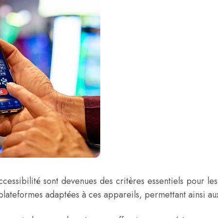
l’accessibilité sont devenues des critères essentiels pour 
ateformes adaptées à ces appareils, permettant ainsi aux u