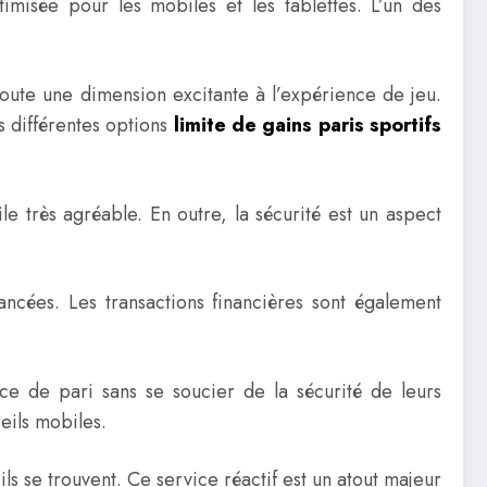
misée pour les mobiles et les tablettes. L’un des
ajoute une dimension excitante à l’expérience de jeu.
s différentes options
limite de gains paris sportifs
ile très agréable. En outre, la sécurité est un aspect
ncées. Les transactions financières sont également
ence de pari sans se soucier de la sécurité de leurs
eils mobiles.
s se trouvent. Ce service réactif est un atout majeur