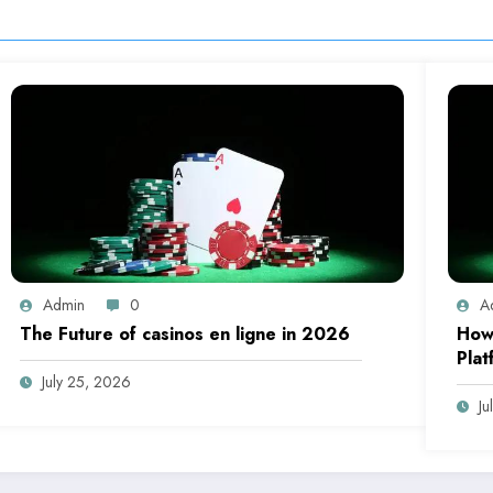
Admin
0
A
The Future of casinos en ligne in 2026
How 
Plat
July 25, 2026
Ju