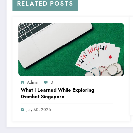
RELATED POSTS
Admin
0
What I Learned While Exploring
Gembet Singapore
July 30, 2026