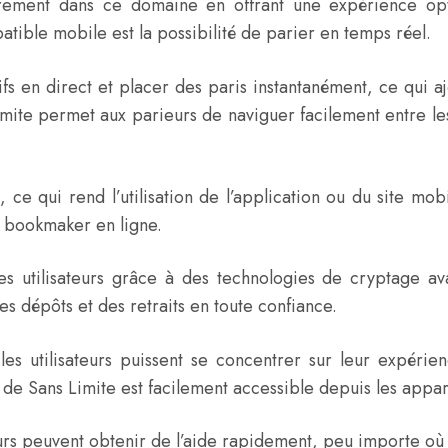
rement dans ce domaine en offrant une expérience opti
ible mobile est la possibilité de parier en temps réel.
ifs en direct et placer des paris instantanément, ce qui 
Limite permet aux parieurs de naviguer facilement entre le
, ce qui rend l’utilisation de l’application ou du site mob
 bookmaker en ligne.
s utilisateurs grâce à des technologies de cryptage ava
s dépôts et des retraits en toute confiance.
e les utilisateurs puissent se concentrer sur leur expéri
t de Sans Limite est facilement accessible depuis les appar
urs peuvent obtenir de l’aide rapidement, peu importe où il