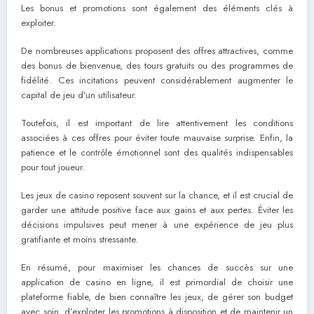
Les bonus et promotions sont également des éléments clés à
exploiter.
De nombreuses applications proposent des offres attractives, comme
des bonus de bienvenue, des tours gratuits ou des programmes de
fidélité. Ces incitations peuvent considérablement augmenter le
capital de jeu d’un utilisateur.
Toutefois, il est important de lire attentivement les conditions
associées à ces offres pour éviter toute mauvaise surprise. Enfin, la
patience et le contrôle émotionnel sont des qualités indispensables
pour tout joueur.
Les jeux de casino reposent souvent sur la chance, et il est crucial de
garder une attitude positive face aux gains et aux pertes. Éviter les
décisions impulsives peut mener à une expérience de jeu plus
gratifiante et moins stressante.
En résumé, pour maximiser les chances de succès sur une
application de casino en ligne, il est primordial de choisir une
plateforme fiable, de bien connaître les jeux, de gérer son budget
avec soin, d’exploiter les promotions à disposition et de maintenir un