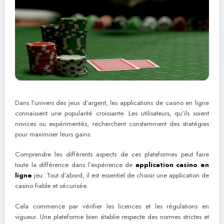
Dans l’univers des jeux d’argent, les applications de casino en ligne
connaissent une popularité croissante. Les utilisateurs, qu’ils soient
novices ou expérimentés, recherchent constamment des stratégies
pour maximiser leurs gains.
Comprendre les différents aspects de ces plateformes peut faire
toute la différence dans l’expérience de
application casino en
ligne
jeu. Tout d’abord, il est essentiel de choisir une application de
casino fiable et sécurisée.
Cela commence par vérifier les licences et les régulations en
vigueur. Une plateforme bien établie respecte des normes strictes et