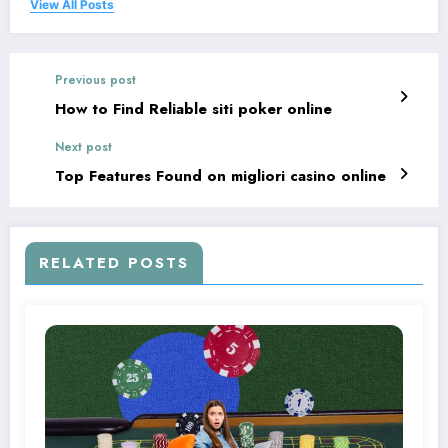
View All Posts
Previous post
How to Find Reliable siti poker online
Next post
Top Features Found on migliori casino online
RELATED POSTS