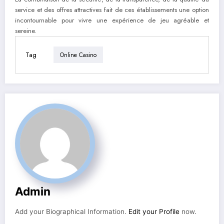
service et des offres attractives fait de ces établissements une option
incontournable pour vivre une expérience de jeu agréable et
sereine.
Tag
Online Casino
Admin
Add your Biographical Information.
Edit your Profile
now.