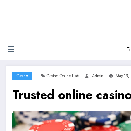
Skip
to
content
F
Casino
Casino Online Usdt
Admin
May 15,
Trusted online casino