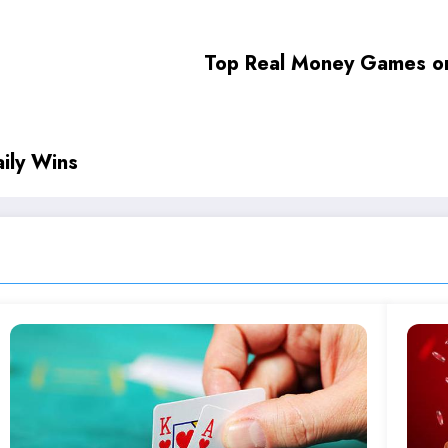
Top Real Money Games on 
aily Wins