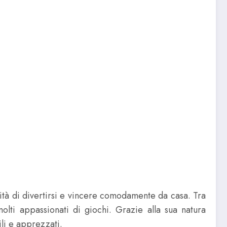
lità di divertirsi e vincere comodamente da casa. Tra
olti appassionati di giochi. Grazie alla sua natura
ili e apprezzati.