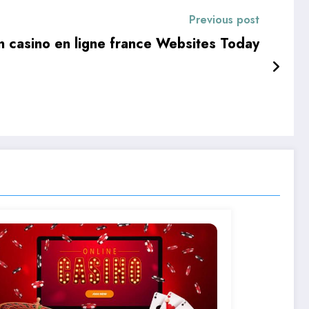
Previous post
casino en ligne france Websites Today