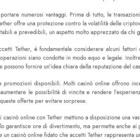
 portare numerosi vantaggi. Prima di tutto, le transazion
ether offre una protezione contro la volatilità delle cripto
tabili e prevedibili, un aspetto molto apprezzato da chi 
cetti Tether, è fondamentale considerare alcuni fattori 
e operazioni siano condotte in modo equo e legale. Inoltr
e possono fornire un’idea chiara della reputazione del casin
 promozioni disponibili. Molti casinò online offrono ince
 aumentare le possibilità di vincita e rendere l’esperie
 queste offerte per evitare sorprese.
gliori casinò online con Tether mettono a disposizione una v
olo garantisce ore di divertimento, ma permette anche ai gi
e un casinò online fidato che accetti Tether rappresenta un