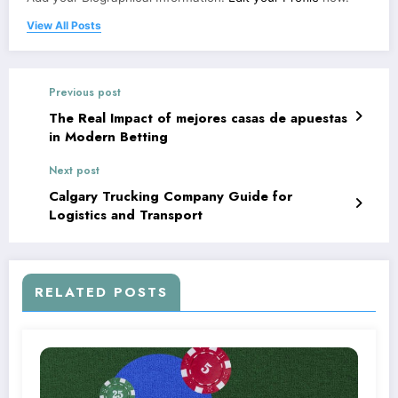
View All Posts
Previous post
The Real Impact of mejores casas de apuestas
in Modern Betting
Next post
Calgary Trucking Company Guide for
Logistics and Transport
RELATED POSTS