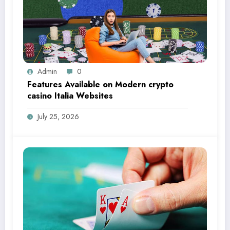
Admin
0
Features Available on Modern crypto
casino Italia Websites
July 25, 2026