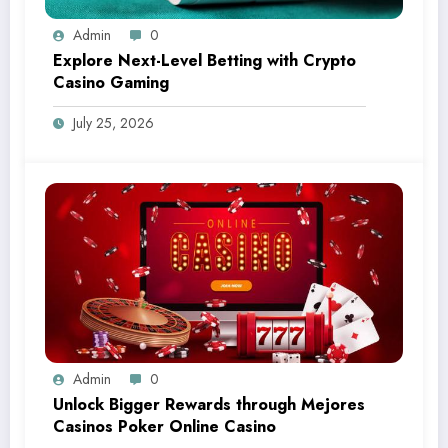
Admin
0
Explore Next-Level Betting with Crypto
Casino Gaming
July 25, 2026
Admin
0
Unlock Bigger Rewards through Mejores
Casinos Poker Online Casino