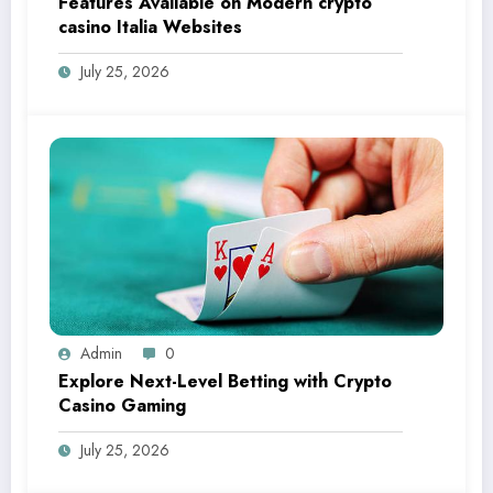
Features Available on Modern crypto
casino Italia Websites
July 25, 2026
Admin
0
Explore Next-Level Betting with Crypto
Casino Gaming
July 25, 2026