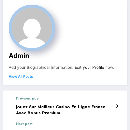
Admin
Add your Biographical Information.
Edit your Profile
now.
View All Posts
Previous post
Jouez Sur Meilleur Casino En Ligne France
Avec Bonus Premium
Next post