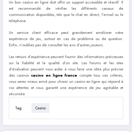
Un bon casino en ligne doit offrir un support accessible et réactif. Il
est recommandé de vérifier les différents canaux de
communication disponibles, tels que le chat en direct, l’e-mail ou le
téléphone.
Un service client efficace peut grandement améliorer votre
expérience de jeu, surtout en cas de problème ou de question.
Enfin, n’oubliez pas de consulter les avis d’autres joueurs.
Les retours d’expérience peuvent fournir des informations précieuses
sur la fiabilité et la qualité d’un site. Les forums et les sites
d’évaluation peuvent vous aider à vous faire une idée plus précise
des casinos
casino en ligne france
compte tous ces critères,
vous serez mieux armé pour choisir un casino en ligne qui répond à
vos attentes et vous garantit une expérience de jeu agréable et
sécurisée.
Tag
Casino