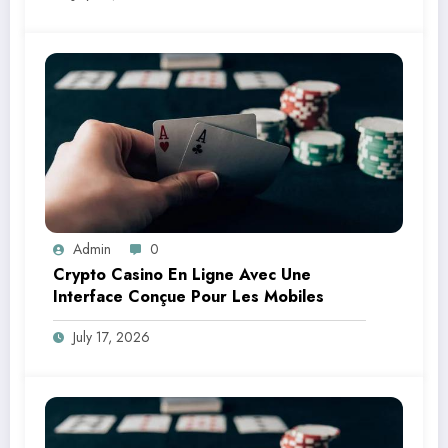
Admin
0
Crypto Casino En Ligne Avec Une
Interface Conçue Pour Les Mobiles
July 17, 2026