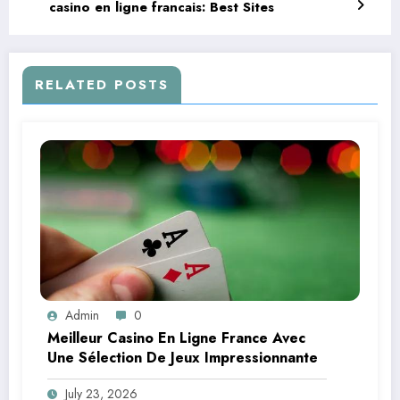
casino en ligne francais: Best Sites
RELATED POSTS
Admin
0
Meilleur Casino En Ligne France Avec
Une Sélection De Jeux Impressionnante
July 23, 2026