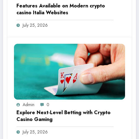
Features Available on Modern crypto
casino Italia Websites
July 25, 2026
Admin
0
Explore Next-Level Betting with Crypto
Casino Gaming
July 25, 2026