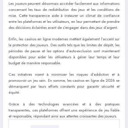
Les joueurs peuvent désormais accéder facilement aux informations
concernant les taux de redistribution des jeux et les conditions de
mise. Cette transparence aide à instaurer un climat de confiance
entre les plateformes et les utilisateurs, en leur permettant de prendre
des décisions éclairées avant de s’engager dans des jeux d’argent.
Enfin, les casinos en ligne modernes mettent également l’accent sur
la protection des joueurs. Des outils tels que les limites de dépôt, les
périodes de pause et les options d’auto-exclusion sont maintenant
disponibles pour aider les utilisateurs à gérer leur temps et leur
budget de manière responsable.
Ces initiatives visent à minimiser les risques d’addiction et à
promouvoir un jeu sain. En somme, les casinos en ligne de 2026 se
démarquent par leurs efforts constants pour garantir sécurité et
équité.
Grâce à des technologies avancées et à des pratiques
transparentes, ces plateformes offrent une expérience de jeu fiable
et responsable, répondant ainsi aux attentes croissantes des joueurs.