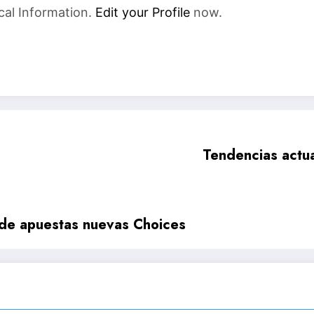
cal Information.
Edit your Profile
now.
Tendencias actua
 de apuestas nuevas Choices