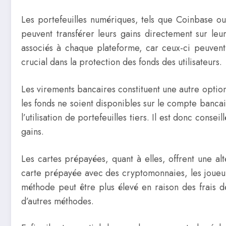
Les portefeuilles numériques, tels que Coinbase ou B
peuvent transférer leurs gains directement sur leur
associés à chaque plateforme, car ceux-ci peuvent
crucial dans la protection des fonds des utilisateurs.
Les virements bancaires constituent une autre opti
les fonds ne soient disponibles sur le compte bancai
l’utilisation de portefeuilles tiers. Il est donc con
gains.
Les cartes prépayées, quant à elles, offrent une al
carte prépayée avec des cryptomonnaies, les joueur
méthode peut être plus élevé en raison des frais de
d’autres méthodes.