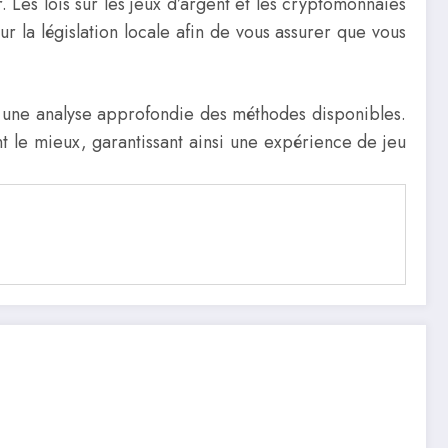
 Les lois sur les jeux d’argent et les cryptomonnaies
ur la législation locale afin de vous assurer que vous
e une analyse approfondie des méthodes disponibles.
ent le mieux, garantissant ainsi une expérience de jeu