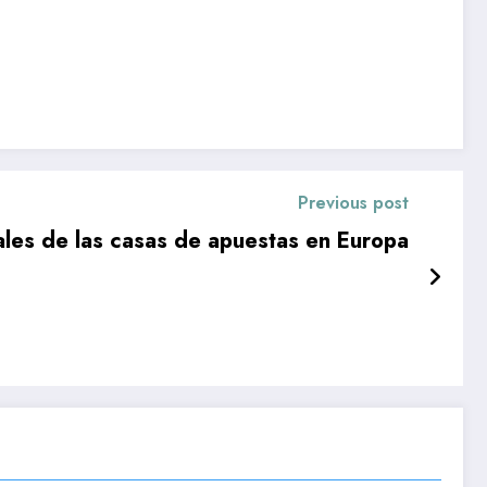
Previous post
les de las casas de apuestas en Europa