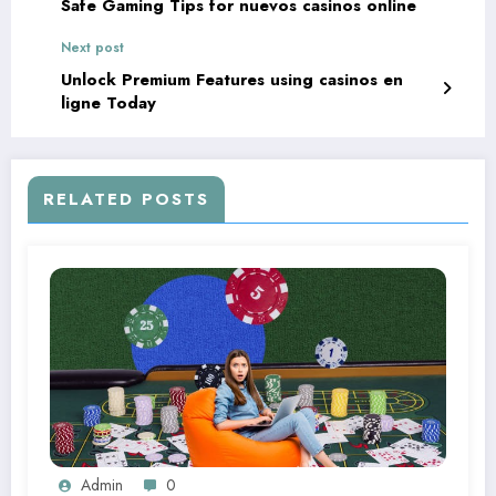
Safe Gaming Tips for nuevos casinos online
Next post
Unlock Premium Features using casinos en
ligne Today
RELATED POSTS
Admin
0