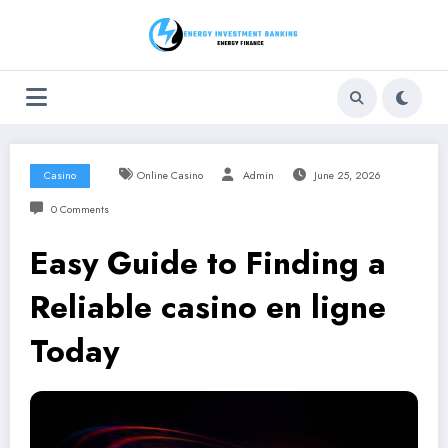
Skip
to
content
Casino
Online Casino
Admin
June 25, 2026
0 Comments
Easy Guide to Finding a
Reliable casino en ligne
Today