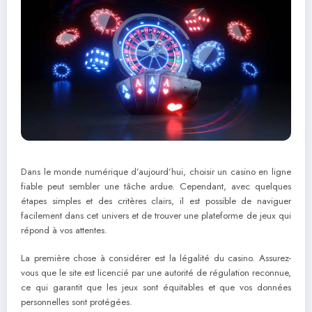
Dans le monde numérique d’aujourd’hui, choisir un casino en ligne
fiable peut sembler une tâche ardue. Cependant, avec quelques
étapes simples et des critères clairs, il est possible de naviguer
facilement dans cet univers et de trouver une plateforme de jeux qui
répond à vos attentes.
La première chose à considérer est la légalité du casino. Assurez-
vous que le site est licencié par une autorité de régulation reconnue,
ce qui garantit que les jeux sont équitables et que vos données
personnelles sont protégées.