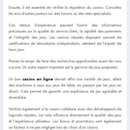
Ensuite, il est essentiel de vérifier la réputation du casino. Consultez
les avis d’autres joueurs sur des forums ou des sites spécialisés.
Ces retours d’expérience peuvent fournir des informations
précieuses sur la qualité du service client, la rapidité des paiements
et l’intégrité des jeux. Les casinos réputés disposent souvent de
certifications de laboratoires indépendants, attestant de l’équité de
leurs jeux.
Prenez le temps de faire des recherches approfondies avant de vous
inscrire. Un autre aspect important est la gamme de jeux proposée.
Un bon
casino en ligne
devrait offrir une variété de jeux, allant
des machines à sous aux jeux de table, en passant par les jeux en
direct. Cela permet de garantir une expérience de jeu agréable et
diversifiée.
Vérifiez également si le casino collabore avec des développeurs de
logiciels réputés, car cela influence directement la qualité des jeux
et l’expérience utilisateur. Les bonus et promotions sont également
un facteur à ne pas négliger lors du choix d’un casino.