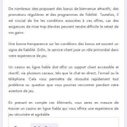
De nombreux sites proposent des bonus de bienvenue attractifs, des
promotions régulières et des programmes de fidélité. Toutefois, il
est crucial de lire les conditions associées à ces offres, car des
exigences de mise trop élevées peuvent rendre difficile le retrait de
vos gains.
Une bonne transparence sur les conditions des bonus est souvent un
signe de fiabilité. Enfin, le service client joue un rôle primordial dans
votre expérience de jeu.
Un casino en ligne fiable doit offrir un support client accessible et
réactif, via plusieurs canaux, tels que le chat en direct, l’e-mail ou le
téléphone. Cela vous permettra de résoudre rapidement tout
problème ou question que vous pourriez rencontrer pendant votre
aventure de jeu.
En prenant en compte ces éléments, vous serez en mesure de
trouver un casino en ligne fiable qui vous offrira une expérience de
jeu sécurisée et agréable.