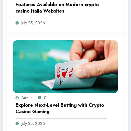
Features Available on Modern crypto
casino Italia Websites
July 25, 2026
Admin
0
Explore Next-Level Betting with Crypto
Casino Gaming
July 25, 2026