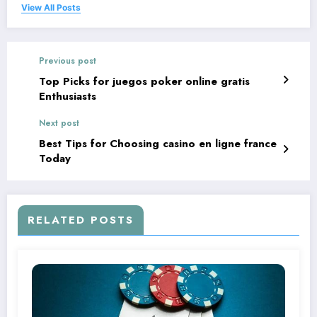
View All Posts
Previous post
Top Picks for juegos poker online gratis
Enthusiasts
Next post
Best Tips for Choosing casino en ligne france
Today
RELATED POSTS