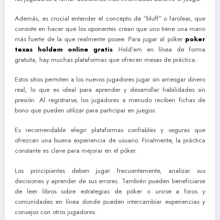
Además, es crucial entender el concepto de “bluff” o farolear, que
consiste en hacer que los oponentes crean que uno tiene una mano
más fuerte de la que realmente posee. Para jugar al póker
poker
texas holdem online gratis
Hold’em en línea de forma
gratuita, hay muchas plataformas que ofrecen mesas de práctica.
Estos sitios permiten a los nuevos jugadores jugar sin arriesgar dinero
real, lo que es ideal para aprender y desarrollar habilidades sin
presión. Al registrarse, los jugadores a menudo reciben fichas de
bono que pueden utilizar para participar en juegos.
Es recomendable elegir plataformas confiables y seguras que
ofrezcan una buena experiencia de usuario. Finalmente, la práctica
constante es clave para mejorar en el póker.
Los principiantes deben jugar frecuentemente, analizar sus
decisiones y aprender de sus errores. También pueden beneficiarse
de leer libros sobre estrategias de póker o unirse a foros y
comunidades en línea donde pueden intercambiar experiencias y
consejos con otros jugadores.