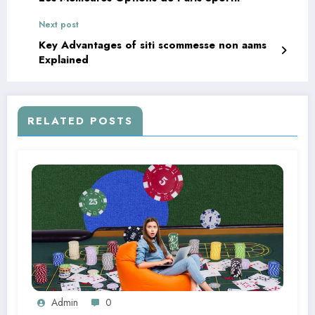
Next post
Key Advantages of siti scommesse non aams
Explained
RELATED POSTS
Admin
0