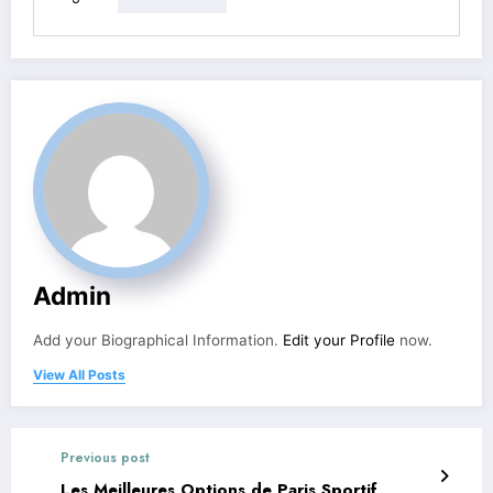
Admin
Add your Biographical Information.
Edit your Profile
now.
View All Posts
Previous post
Les Meilleures Options de Paris Sportif