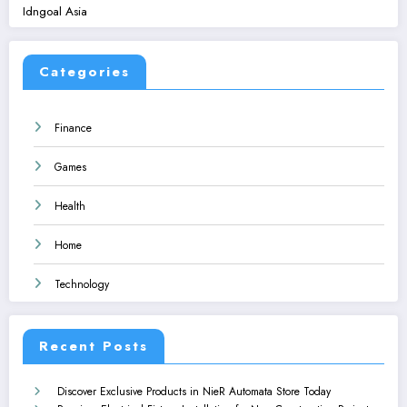
Idngoal Asia
Categories
Finance
Games
Health
Home
Technology
Recent Posts
Discover Exclusive Products in NieR Automata Store Today