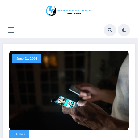
Skip
to
content
June 11, 2026
CASINO