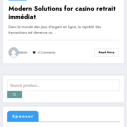
Modern Solutions for casino retrait
immédiat
Dans le monde des jeux d'argent en ligne, la rapidité des
transactions est devenue un…
Read More
Admin
0 Comments
Sponsor