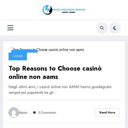
Skip
to
content
July 24, 2026
CASINO
Top Reasons to Choose casinò
online non aams
Negli ultimi anni, i casinò online non AAMS hanno guadagnato
sempre più popolarità tra gli…
Read More
Admin
0 Comments