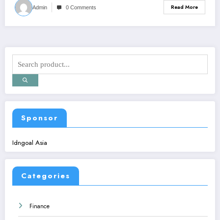
Read More
Admin
0 Comments
Sponsor
Idngoal Asia
Categories
Finance