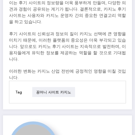
이는 후기 사이트의 정보량을 더욱 풍부하게 만들며, 다양한 의
견과 경험이 공유되는 계기가 됩니다. 결론적으로, 카지노 후기
사이트는 사용자와 카지노 운영자 간의 중요한 연결고리 역할
을 하고 있습니다.
후기 사이트의 신뢰성과 정보의 질이 카지노 선택에 큰 영향을
미치기 때문에, 이러한 플랫폼의 중요성은 더욱 부각되고 있습
니다. 앞으로도 카지노 후기 사이트는 지속적으로 발전하며, 이
용자들에게 유익한 정보를 제공하는 역할을 할 것으로 기대됩
니다.
이러한 변화는 카지노 산업 전반에 긍정적인 영향을 미칠 것입
니다.
Tag
꽁머니 사이트 카지노