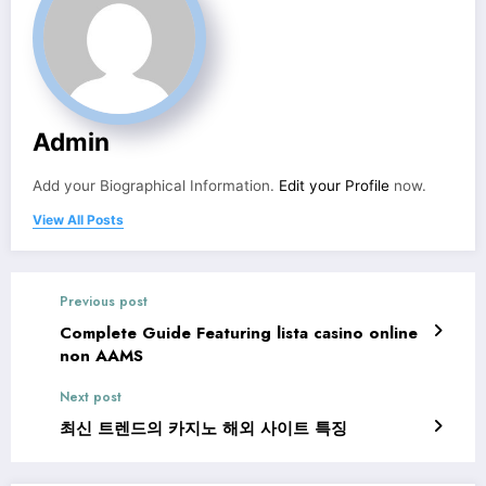
Admin
Add your Biographical Information.
Edit your Profile
now.
View All Posts
Previous post
Complete Guide Featuring lista casino online
non AAMS
Next post
최신 트렌드의 카지노 해외 사이트 특징