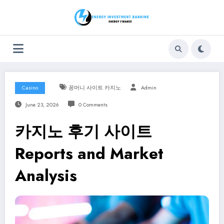
Skip
to
content
Casino
꽁머니 사이트 카지노
Admin
June 23, 2026
0 Comments
카지노 후기 사이트
Reports and Market
Analysis