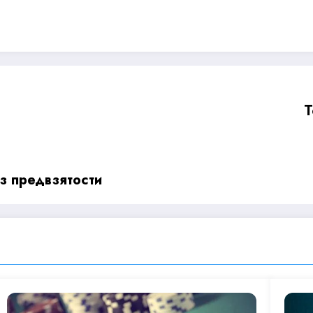
T
з предвзятости