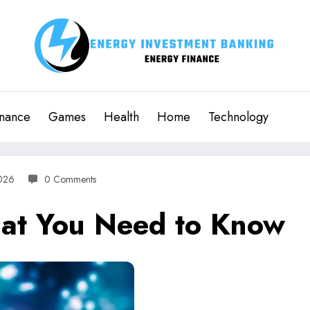
inance
Games
Health
Home
Technology
026
0 Comments
You Need to Know